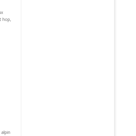
ux
t hop,
 alpin