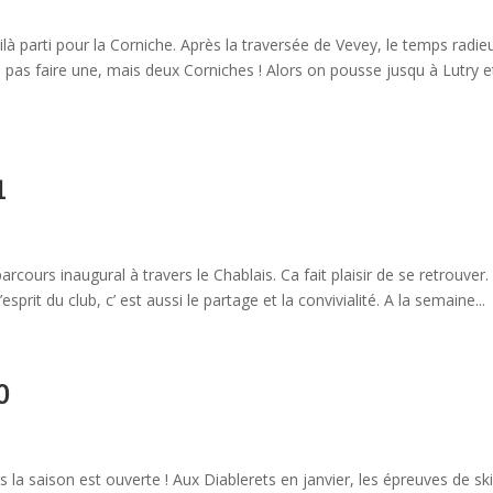
là parti pour la Corniche. Après la traversée de Vevey, le temps radie
pas faire une, mais deux Corniches ! Alors on pousse jusqu à Lutry e
1
arcours inaugural à travers le Chablais. Ca fait plaisir de se retrouver.
sprit du club, c’ est aussi le partage et la convivialité. A la semaine...
0
 la saison est ouverte ! Aux Diablerets en janvier, les épreuves de ski